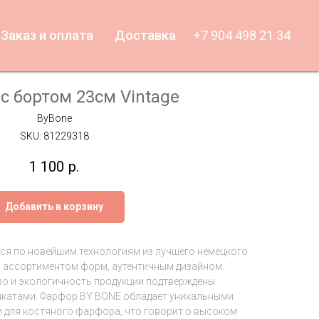
Заказ и оплата
Доставка
+7 904 498 21 34
с бортом 23см Vintage
ByBone
SKU:
81229318
1 100
р.
Добавить в корзину
ся по новейшим технологиям из лучшего немецкого
 ассортиментом форм, аутентичным дизайном.
во и экологичность продукции подтверждены
катами. Фарфор BY BONE обладает уникальными
 для костяного фарфора, что говорит о высоком