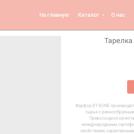
На главную
Каталог
О нас
Тарелка 
Фарфор BY BONE производит
сырья с разнообразным
Превосходное качест
международными сертифи
свойствами, характерными