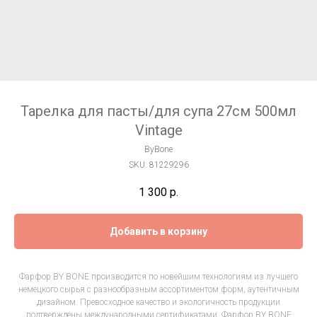
Тарелка для пасты/для супа 27см 500мл
Vintage
ByBone
SKU:
81229296
1 300
р.
Добавить в корзину
Фарфор BY BONE производится по новейшим технологиям из лучшего
немецкого сырья с разнообразным ассортиментом форм, аутентичным
дизайном. Превосходное качество и экологичность продукции
подтверждены международными сертификатами. Фарфор BY BONE